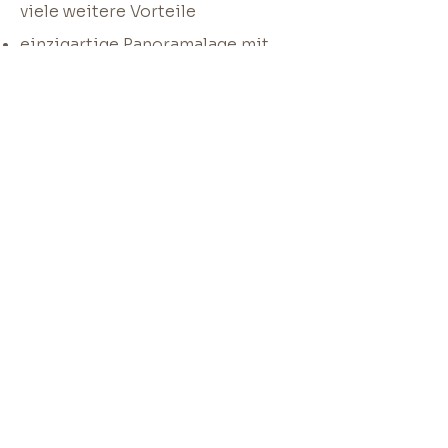
viele weitere Vorteile
einzigartige Panoramalage mit
traumhaften Ausblick auf das
Meraner Land, den Naturpark
Texelgruppe und gleich mehreren
Burgen und Schlössern
Swimmingpool
Liegewiese
Parkplatz
Spielplatz
Baby- bzw. Kinderausstattung auf
Anfrage
Bettwäsche, Handtücher,
Geschirrtücher. Die Handtücher